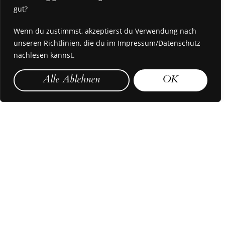
gut?
Wenn du zustimmst, akzeptierst du Verwendung nach
unseren Richtlinien, die du im Impressum/Datenschutz
nachlesen kannst.
Alle Ablehnen
OK
ARTISTIC
RESEARCH
IN
SOUND,